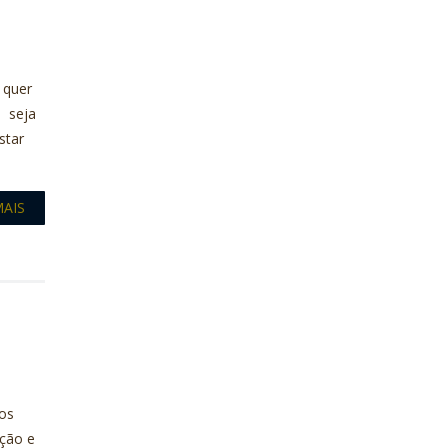
 quer
o seja
star
MAIS
ios
ação e