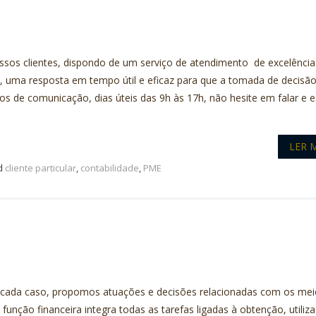
sos clientes, dispondo de um serviço de atendimento de excelência
m, uma resposta em tempo útil e eficaz para que a tomada de decisã
os de comunicação, dias úteis das 9h às 17h, não hesite em falar e e
LER 
d
cliente particular
,
contabilidade
,
PME
e cada caso, propomos atuações e decisões relacionadas com os me
função financeira integra todas as tarefas ligadas à obtenção, utiliz