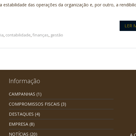
a estabilidade das operações da organização e, por outro, a rendibil
LER 
ia
,
contabilidade
,
finanças
,
gestão
Informação
CAMPANHAS
(1)
COMPROMISSOS FISCAIS
(3)
DESTAQUES
(4)
EMPRESA
(8)
NOTÍCIAS
(20)
A 