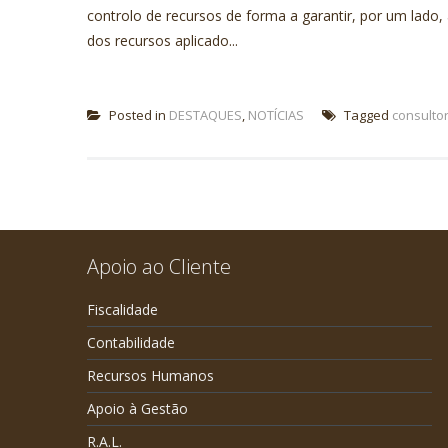
controlo de recursos de forma a garantir, por um lado, 
dos recursos aplicado...
Posted in
DESTAQUES
,
NOTÍCIAS
Tagged
consultor
Apoio ao Cliente
Fiscalidade
Contabilidade
Recursos Humanos
Apoio à Gestão
R.A.L.