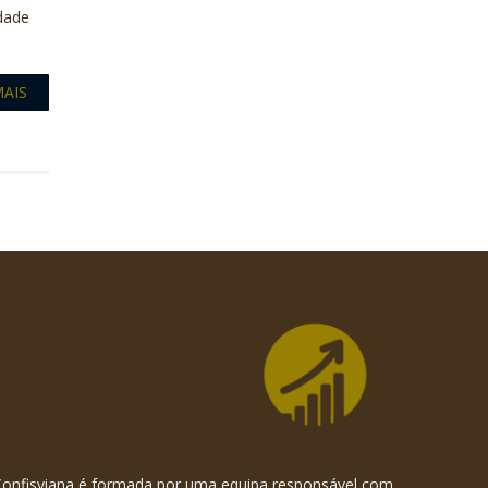
idade
MAIS
Confisviana é formada por uma equipa responsável com