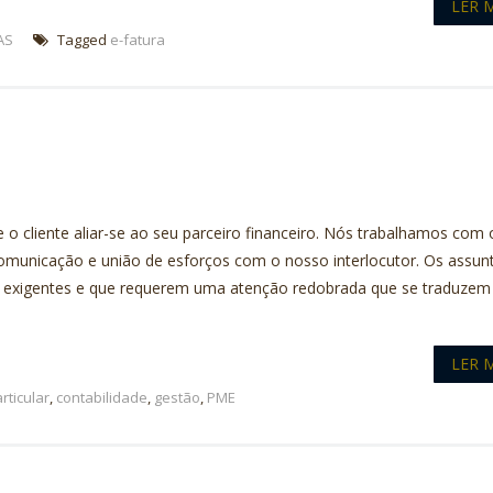
LER 
AS
Tagged
e-fatura
 o cliente aliar-se ao seu parceiro financeiro. Nós trabalhamos com 
comunicação e união de esforços com o nosso interlocutor. Os assun
s, exigentes e que requerem uma atenção redobrada que se traduze
LER 
articular
,
contabilidade
,
gestão
,
PME